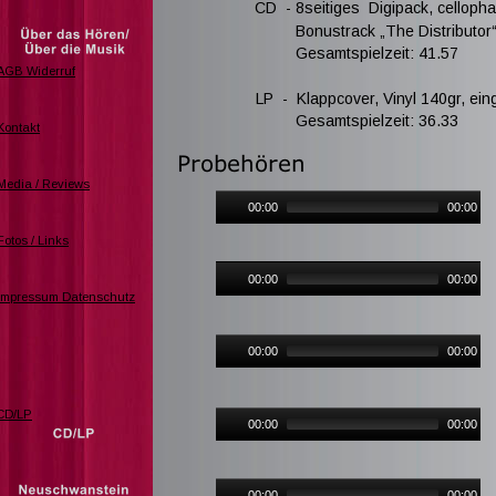
CD  - 8seitiges  Digipack, cellophan
                  Bonustrack „The Distributor“
                  Gesamtspielzeit: 41.57          
         LP  -  Klappcover, Vinyl 140gr, ei
                  Gesamtspielzeit: 36.33          
  Probehören
00:00
00:00
00:00
00:00
00:00
00:00
00:00
00:00
00:00
00:00