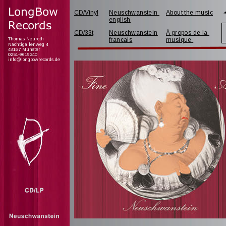
LongBow 
CD/Vinyl
Neuschwanstein 
About the music
english
Records
CD/33t
Neuschwanstein
À propos de la 
francais
musique
Thomas Neuroth
Nachtigallenweg 4
48167 Münster
0251-9619340
info@longbowrecords.de